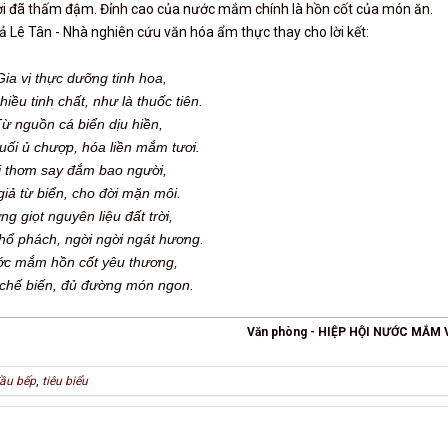
ời đã thấm đậm. Đỉnh cao của nước mắm chính là hồn cốt của món ăn.
ả Lê Tân - Nhà nghiên cứu văn hóa ẩm thực thay cho lời kết:
Gia vị thực dưỡng tinh hoa,
iều tinh chất, như là thuốc tiên.
ừ nguồn cá biển dịu hiền,
ối ủ chượp, hóa liền mắm tươi.
ị thơm say đắm bao người,
giả từ biển, cho đời mặn môi.
ng giọt nguyên liệu đất trời,
hổ phách, ngời ngời ngát hương.
c mắm hồn cốt yêu thương,
 chế biến, đủ đường món ngon.
Văn phòng - HIỆP HỘI NƯỚC MẮM 
ầu bếp
,
tiêu biểu