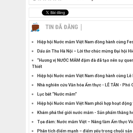
TIN ĐÃ ĐĂNG
Hiệp hội Nước mắm Việt Nam đồng hành cùng Festi
Dấu ấn Thu Hà Nội – Lời thơ chúc mừng Đại hội H
“Hương vị NƯỚC MẮM đậm đà đã tạo nên sự quen t
Thiết
Hiệp hội Nước mắm Việt Nam đồng hành cùng Lễ h
Nhà nghiên cứu Văn hóa Ẩm thực - LÊ TÂN - Phó C
Lục bát “Nước mắm”
Hiệp hội Nước mắm Việt Nam phối hợp hoạt động 
Khám phá thế giới nước mắm - Sản phẩm thăng h
Tọa đàm: Nước mắm Việt – Nâng tầm Ẩm thực Vi
Phân tích điểm mạnh – điểm yếu trong chuỗi sả