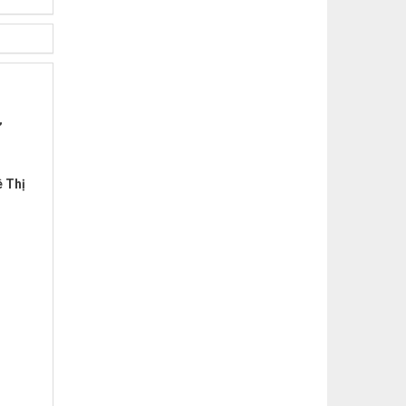
”
 Thị