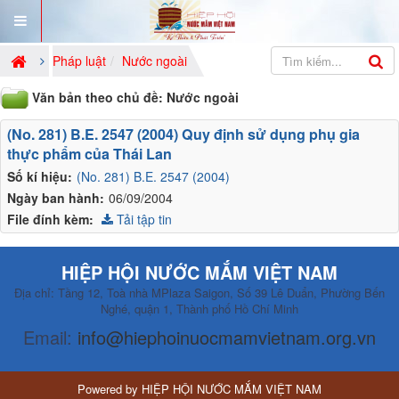
Pháp luật
Nước ngoài
Văn bản theo chủ đề: Nước ngoài
(No. 281) B.E. 2547 (2004) Quy định sử dụng phụ gia
thực phẩm của Thái Lan
Số kí hiệu:
(No. 281) B.E. 2547 (2004)
Ngày ban hành:
06/09/2004
File đính kèm:
Tải tập tin
HIỆP HỘI NƯỚC MẮM VIỆT NAM
Địa chỉ: Tầng 12, Toà nhà MPlaza Saigon, Số 39 Lê Duẩn, Phường Bến
Nghé, quận 1, Thành phố Hồ Chí Minh
Email:
info@hiephoinuocmamvietnam.org.vn
Powered by
HIỆP HỘI NƯỚC MẮM VIỆT NAM