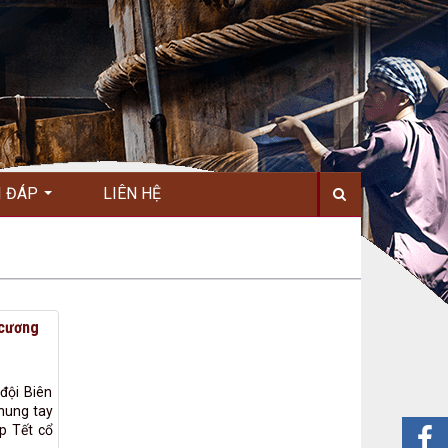
I ĐÁP
LIÊN HỆ
 cương
đội Biên
chung tay
p Tết cổ