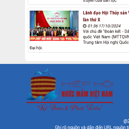
truyền của dân tộc.
Lãnh đạo Hội Thủy sản 
lần thứ X
01:36 17/10/2024
Với chủ đề "Đoàn kết - Dâ
quốc Việt Nam (MTTQVN) 
Trung tâm Hội nghị Quốc 
Đại hội.
@2
Ghi rõ nguồn và dẫn đến URL nguồn ti