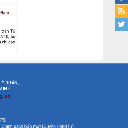
t Nam
t trận Tổ
/10, tại
u chỉ đạo
LÊ DUẨN,
 MINH
g.vn
FS
| Chính sách bảo mật (Quyền riêng tư)