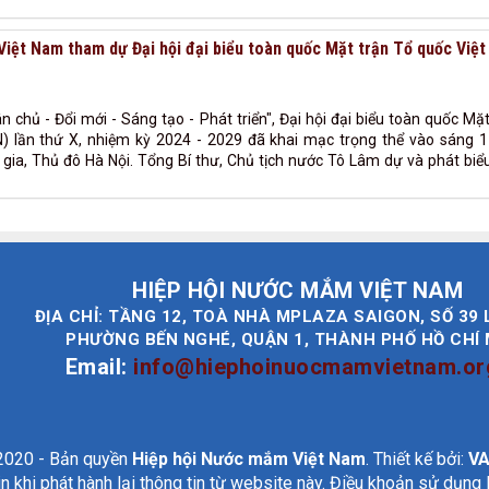
Việt Nam tham dự Đại hội đại biểu toàn quốc Mặt trận Tổ quốc Việ
n chủ - Đổi mới - Sáng tạo - Phát triển", Đại hội đại biểu toàn quốc Mặ
lần thứ X, nhiệm kỳ 2024 - 2029 đã khai mạc trọng thể vào sáng 17
gia, Thủ đô Hà Nội. Tổng Bí thư, Chủ tịch nước Tô Lâm dự và phát biể
HIỆP HỘI NƯỚC MẮM VIỆT NAM
ĐỊA CHỈ: TẦNG 12, TOÀ NHÀ MPLAZA SAIGON, SỐ 39 
PHƯỜNG BẾN NGHÉ, QUẬN 1, THÀNH PHỐ HỒ CHÍ
Email:
info@hiephoinuocmamvietnam.or
020 - Bản quyền
Hiệp hội Nước mắm Việt Nam
. Thiết kế bởi:
VA
n khi phát hành lại thông tin từ website này. Điều khoản sử dụng 