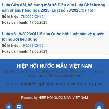
Luật Sửa đổi, bổ sung một số Điều của Luật Chất lượng
sản phẩm, hàng hóa 2025 (Luật số 78/2025/QH15)
Số kí hiệu:
78/2025/QH15
Ngày ban hành:
17/06/2025
Luật số 19/2023/QH15 của Quốc hội: Luật bảo vệ quyền
lợi người tiêu dùng
Số kí hiệu:
19/2023/QH15
Ngày ban hành:
19/06/2023
HIỆP HỘI NƯỚC MẮM VIỆT NAM
Địa chỉ: Tầng 12, Toà nhà MPlaza Saigon, Số 39 Lê Duẩn, Phường Bến
Nghé, quận 1, Thành phố Hồ Chí Minh
Email:
info@hiephoinuocmamvietnam.org.vn
Powered by
HIỆP HỘI NƯỚC MẮM VIỆT NAM