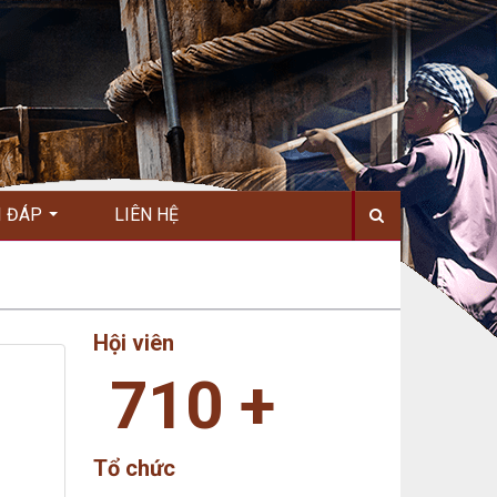
I ĐÁP
LIÊN HỆ
Hội viên
710
+
Tổ chức