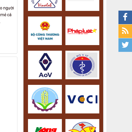
ảo người
 mẻ cá
.