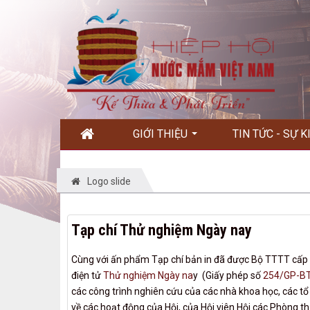
GIỚI THIỆU
TIN TỨC - SỰ 
Logo slide
Tạp chí Thử nghiệm Ngày nay
Cùng với ấn phẩm Tạp chí bản in đã được Bộ TTTT cấp
điện tử
Thử nghiệm Ngày na
y (Giấy phép số
254/GP-B
các công trình nghiên cứu của các nhà khoa học, các tổ
về các hoạt động của Hội, của Hội viên Hội các Phòng 