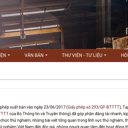
KIỆN
VĂN BẢN
THƯ VIỆN - TƯ LIỆU
HỎ
 phép xuất bản vào ngày 23/06/2017 (
Giấy phép số 293/GP-BTTTT
), Tạ
TTTT
của Bộ Thông tin và Truyền thông) đã góp phần đăng tải nhanh, kịp
 chức thử nghiệm; những bài viết tổng quan trong lĩnh vực thử nghiệm, t
thử nghiệm Việt Nam đến độc giả, những người quan tâm đến hoạt động t