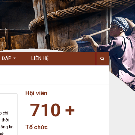
I ĐÁP
LIÊN HỆ
Hội viên
710
+
p chí
 thời
Tổ chức
hông tin
hử