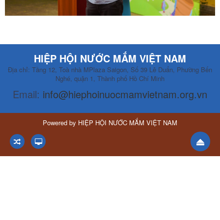
HIỆP HỘI NƯỚC MẮM VIỆT NAM
Địa chỉ: Tầng 12, Toà nhà MPlaza Saigon, Số 39 Lê Duẩn, Phường Bến
Nghé, quận 1, Thành phố Hồ Chí Minh
Email:
info@hiephoinuocmamvietnam.org.vn
Powered by
HIỆP HỘI NƯỚC MẮM VIỆT NAM