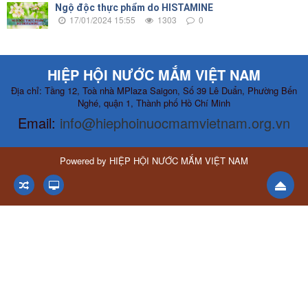
Ngộ độc thực phẩm do HISTAMINE
17/01/2024 15:55
1303
0
HIỆP HỘI NƯỚC MẮM VIỆT NAM
Địa chỉ: Tầng 12, Toà nhà MPlaza Saigon, Số 39 Lê Duẩn, Phường Bến
Nghé, quận 1, Thành phố Hồ Chí Minh
Email:
info@hiephoinuocmamvietnam.org.vn
Powered by
HIỆP HỘI NƯỚC MẮM VIỆT NAM