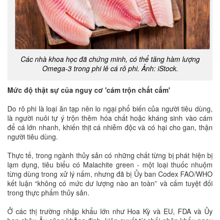
Các nhà khoa học đã chứng minh, có thể tăng hàm lượng
Omega-3 trong phi lê cá rô phi. Ảnh: iStock.
Mức độ thật sự của nguy cơ 'cám trộn chất cấm'
Do rô phi là loại ăn tạp nên lo ngại phổ biến của người tiêu dùng,
là người nuôi tự ý trộn thêm hóa chất hoặc kháng sinh vào cám
để cá lớn nhanh, khiến thịt cá nhiễm độc và có hại cho gan, thận
người tiêu dùng.
Thực tế, trong ngành thủy sản có những chất từng bị phát hiện bị
lạm dụng, tiêu biểu có Malachite green - một loại thuốc nhuộm
từng dùng trong xử lý nấm, nhưng đã bị Ủy ban Codex FAO/WHO
kết luận “không có mức dư lượng nào an toàn” và cấm tuyệt đối
trong thực phẩm thủy sản.
Ở các thị trường nhập khẩu lớn như Hoa Kỳ và EU, FDA và Ủy