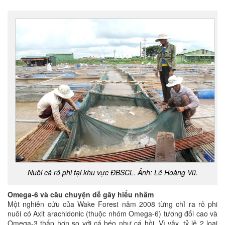
Nuôi cá rô phi tại khu vực ĐBSCL. Ảnh: Lê Hoàng Vũ.
Omega-6 và câu chuyện dễ gây hiểu nhầm
Một nghiên cứu của Wake Forest năm 2008 từng chỉ ra rô phi
nuôi có Axit arachidonic (thuộc nhóm Omega-6) tương đối cao và
Omega-3 thấp hơn so với cá béo như cá hồi. Vì vậy, tỷ lệ 2 loại