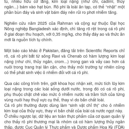
tù, nhiều hữu cơ lắng, kim loại nặng (như chì, cadimi, thủy
ngân...) bám vào hạt bùn. Rô phi là loài ăn tạp, có thể “nhặt” một
phần bùn đáy và sinh vật bám đáy nên rủi ro phơi nhiễm tăng.
Nghiên cứu năm 2025 của Rahman và cộng sự thuộc Đại học
Nông nghiệp Bangladesh xác định, chì tăng rõ rệt trong cá rô phi
ở giai đoạn thu hoạch, với 0,35 mg/kg, cho thấy đáy ao và thức ăn
mới là nguồn tích tụ chính.
Một báo cáo khác ở Pakistan, đăng tải trên Scientific Reports chỉ
rõ, cá rô phi bắt từ sông Ravi và Chenab có hàm lượng kim loại
nặng (như chì, thủy ngân, crom...) trong gan và vảy cao hơn cá
nuôi trong trang trại lân cận, cho thấy môi trường tự nhiên cũng
có thể phát sinh việc ô nhiễm đối với cá rô phi.
Qua các công trình trên, giới khoa học nhận xét, mức tích lũy kim
loại nặng trong các loài sống dưới nước, trong đó có cá rô phi,
phụ thuộc chặt chẽ vào mức ô nhiễm nước và trầm tích của từng
vùng nuôi hay thuỷ vực cụ thể, thay vì do bản chất loài.
Cá rô phi thường được dùng làm “sinh vật chỉ thị” cho ô nhiễm
kim loại của thủy vực, thay vì bản chất của loài cá nước ngọt này.
Ở chiều ngược lại, dữ liệu an toàn thực phẩm của cơ quan quản lý
cho thấy rô phi thương mại là nhóm cá có hàm lượng thủy ngân
thấp, được Cục Quản lý Thực phẩm và Dược phẩm Hoa Kỳ (FDA)