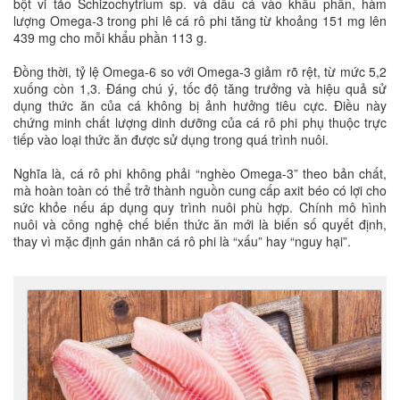
bột vi tảo Schizochytrium sp. và dầu cá vào khẩu phần, hàm
lượng Omega-3 trong phi lê cá rô phi tăng từ khoảng 151 mg lên
439 mg cho mỗi khẩu phần 113 g.
Đồng thời, tỷ lệ Omega-6 so với Omega-3 giảm rõ rệt, từ mức 5,2
xuống còn 1,3. Đáng chú ý, tốc độ tăng trưởng và hiệu quả sử
dụng thức ăn của cá không bị ảnh hưởng tiêu cực. Điều này
chứng minh chất lượng dinh dưỡng của cá rô phi phụ thuộc trực
tiếp vào loại thức ăn được sử dụng trong quá trình nuôi.
Nghĩa là, cá rô phi không phải “nghèo Omega-3” theo bản chất,
mà hoàn toàn có thể trở thành nguồn cung cấp axit béo có lợi cho
sức khỏe nếu áp dụng quy trình nuôi phù hợp. Chính mô hình
nuôi và công nghệ chế biến thức ăn mới là biến số quyết định,
thay vì mặc định gán nhãn cá rô phi là “xấu” hay “nguy hại”.