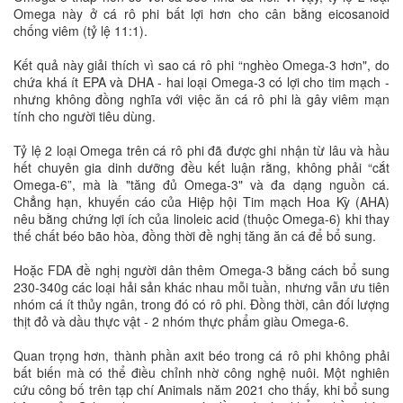
Omega này ở cá rô phi bất lợi hơn cho cân bằng eicosanoid
chống viêm (tỷ lệ 11:1).
Kết quả này giải thích vì sao cá rô phi “nghèo Omega-3 hơn", do
chứa khá ít EPA và DHA - hai loại Omega-3 có lợi cho tim mạch -
nhưng không đồng nghĩa với việc ăn cá rô phi là gây viêm mạn
tính cho người tiêu dùng.
Tỷ lệ 2 loại Omega trên cá rô phi đã được ghi nhận từ lâu và hầu
hết chuyên gia dinh dưỡng đều kết luận rằng, không phải “cắt
Omega-6”, mà là "tăng đủ Omega-3" và đa dạng nguồn cá.
Chẳng hạn, khuyến cáo của Hiệp hội Tim mạch Hoa Kỳ (AHA)
nêu bằng chứng lợi ích của linoleic acid (thuộc Omega-6) khi thay
thế chất béo bão hòa, đồng thời đề nghị tăng ăn cá để bổ sung.
Hoặc FDA đề nghị người dân thêm Omega-3 bằng cách bổ sung
230-340g các loại hải sản khác nhau mỗi tuần, nhưng vẫn ưu tiên
nhóm cá ít thủy ngân, trong đó có rô phi. Đồng thời, cân đối lượng
thịt đỏ và dầu thực vật - 2 nhóm thực phẩm giàu Omega-6.
Quan trọng hơn, thành phần axit béo trong cá rô phi không phải
bất biến mà có thể điều chỉnh nhờ công nghệ nuôi. Một nghiên
cứu công bố trên tạp chí Animals năm 2021 cho thấy, khi bổ sung