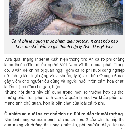
Cá rô phi là nguồn thực phẩm giàu protein, ít chất béo bão
hòa, dễ chế biến và giá thành hợp lý
Ảnh:
Darryl Jory.
Vừa qua, mạng Internet xuất hiện thông tin: Ăn cá rô phi chẳng
khác thuốc độc, nhiều người Việt Nam vô tình mua phải. Trong
đó, 3 vấn đề chính bị quan ngại, gồm cá rô phi nuôi công nghiệp
dễ tích tụ kim loại nặng và vi khuẩn, tỷ lệ axit béo Omega-6 cao
gây viêm cho người tiêu dùng và người nuôi “trộn cám hóa chất”
khiến thịt cá độc cho gan, thận.
Những nội dung này chỉ đúng trong một số trường hợp cụ thể,
nhưng phần lớn phản ánh vấn đề quản lý nuôi và khẩu phần ăn
mang tính chủ quan, hơn là bản chất của loài cá rô phi.
Ô nhiễm ao nuôi và cơ chế tích tụ: Rủi ro đến từ môi trường
Kim loại nặng và mầm bệnh đi vào cá theo 2 cửa chính: hấp thu
qua mang và đường ăn uống (thức ăn, phù sa/bùn đáy). Khi ao