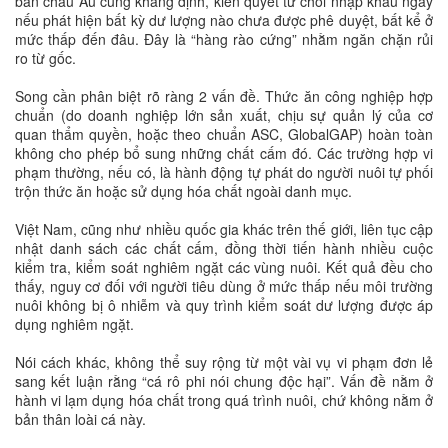
ban châu Âu cũng khẳng định, kiên quyết từ chối nhập khẩu ngay
nếu phát hiện bất kỳ dư lượng nào chưa được phê duyệt, bất kể ở
mức thấp đến đâu. Đây là “hàng rào cứng” nhằm ngăn chặn rủi
ro từ gốc.
Song cần phân biệt rõ ràng 2 vấn đề. Thức ăn công nghiệp hợp
chuẩn (do doanh nghiệp lớn sản xuất, chịu sự quản lý của cơ
quan thẩm quyền, hoặc theo chuẩn ASC, GlobalGAP) hoàn toàn
không cho phép bổ sung những chất cấm đó. Các trường hợp vi
phạm thường, nếu có, là hành động tự phát do người nuôi tự phối
trộn thức ăn hoặc sử dụng hóa chất ngoài danh mục.
Việt Nam, cũng như nhiều quốc gia khác trên thế giới, liên tục cập
nhật danh sách các chất cấm, đồng thời tiến hành nhiều cuộc
kiểm tra, kiểm soát nghiêm ngặt các vùng nuôi. Kết quả đều cho
thấy, nguy cơ đối với người tiêu dùng ở mức thấp nếu môi trường
nuôi không bị ô nhiễm và quy trình kiểm soát dư lượng được áp
dụng nghiêm ngặt.
Nói cách khác, không thể suy rộng từ một vài vụ vi phạm đơn lẻ
sang kết luận rằng “cá rô phi nói chung độc hại”. Vấn đề nằm ở
hành vi lạm dụng hóa chất trong quá trình nuôi, chứ không nằm ở
bản thân loài cá này.