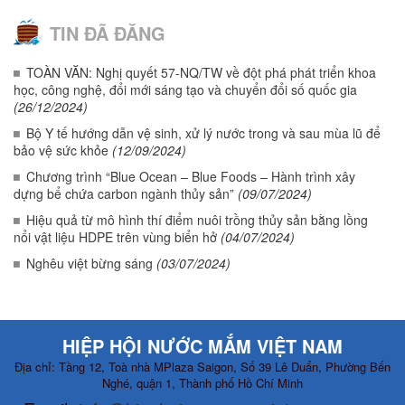
TIN ĐÃ ĐĂNG
TOÀN VĂN: Nghị quyết 57-NQ/TW về đột phá phát triển khoa
học, công nghệ, đổi mới sáng tạo và chuyển đổi số quốc gia
(26/12/2024)
Bộ Y tế hướng dẫn vệ sinh, xử lý nước trong và sau mùa lũ để
bảo vệ sức khỏe
(12/09/2024)
Chương trình “Blue Ocean – Blue Foods – Hành trình xây
dựng bể chứa carbon ngành thủy sản”
(09/07/2024)
Hiệu quả từ mô hình thí điểm nuôi trồng thủy sản bằng lồng
nổi vật liệu HDPE trên vùng biển hở
(04/07/2024)
Nghêu việt bừng sáng
(03/07/2024)
HIỆP HỘI NƯỚC MẮM VIỆT NAM
Địa chỉ: Tầng 12, Toà nhà MPlaza Saigon, Số 39 Lê Duẩn, Phường Bến
Nghé, quận 1, Thành phố Hồ Chí Minh