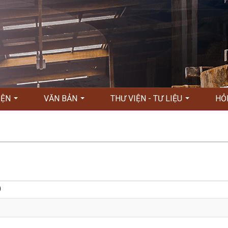
KIỆN
VĂN BẢN
THƯ VIỆN - TƯ LIỆU
HỎ
)