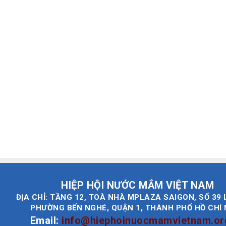
HIỆP HỘI NƯỚC MẮM VIỆT NAM
ĐỊA CHỈ: TẦNG 12, TOÀ NHÀ MPLAZA SAIGON, SỐ 39 
PHƯỜNG BẾN NGHÉ, QUẬN 1, THÀNH PHỐ HỒ CHÍ
Email:
info@hiephoinuocmamvietnam.or