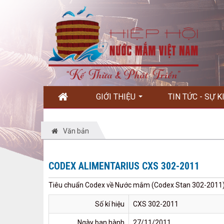
GIỚI THIỆU
TIN TỨC - SỰ 
Văn bản
CODEX ALIMENTARIUS CXS 302-2011
Tiêu chuẩn Codex về Nước mắm (Codex Stan 302-2011
Số kí hiệu
CXS 302-2011
Ngày ban hành
27/11/2011