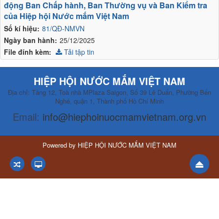
động Ban Chấp hành, Ban Thường vụ và Ban Kiểm tra
của Hiệp hội Nước mắm Việt Nam
Số kí hiệu:
81/QĐ-NMVN
Ngày ban hành:
25/12/2025
File đính kèm:
Tải tập tin
HIỆP HỘI NƯỚC MẮM VIỆT NAM
Địa chỉ: Tầng 12, Toà nhà MPlaza Saigon, Số 39 Lê Duẩn, Phường Bến
Nghé, quận 1, Thành phố Hồ Chí Minh
Email:
info@hiephoinuocmamvietnam.org.vn
Powered by
HIỆP HỘI NƯỚC MẮM VIỆT NAM