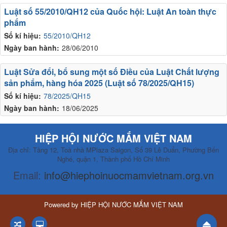
Luật số 55/2010/QH12 của Quốc hội: Luật An toàn thực
phẩm
Số kí hiệu:
55/2010/QH12
Ngày ban hành:
28/06/2010
Luật Sửa đổi, bổ sung một số Điều của Luật Chất lượng
sản phẩm, hàng hóa 2025 (Luật số 78/2025/QH15)
Số kí hiệu:
78/2025/QH15
Ngày ban hành:
18/06/2025
HIỆP HỘI NƯỚC MẮM VIỆT NAM
Địa chỉ: Tầng 12, Toà nhà MPlaza Saigon, Số 39 Lê Duẩn, Phường Bến
Nghé, quận 1, Thành phố Hồ Chí Minh
Email:
info@hiephoinuocmamvietnam.org.vn
Powered by
HIỆP HỘI NƯỚC MẮM VIỆT NAM