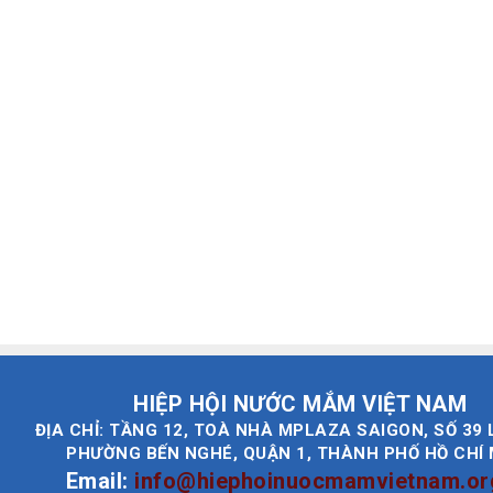
HIỆP HỘI NƯỚC MẮM VIỆT NAM
ĐỊA CHỈ: TẦNG 12, TOÀ NHÀ MPLAZA SAIGON, SỐ 39 
PHƯỜNG BẾN NGHÉ, QUẬN 1, THÀNH PHỐ HỒ CHÍ
Email:
info@hiephoinuocmamvietnam.or