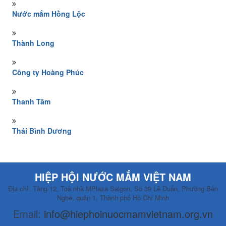
Nước mắm Hồng Lộc
Thành Long
Công ty Hoàng Phúc
Thanh Tâm
Thái Bình Dương
HIỆP HỘI NƯỚC MẮM VIỆT NAM
Địa chỉ: Tầng 12, Toà nhà MPlaza Saigon, Số 39 Lê Duẩn, Phường Bến
Nghé, quận 1, Thành phố Hồ Chí Minh
Email:
info@hiephoinuocmamvietnam.org.vn