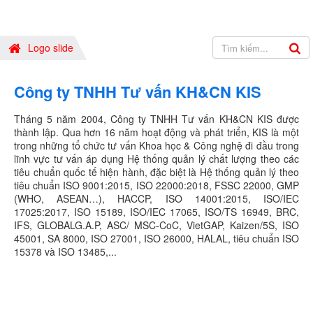
Logo slide
Công ty TNHH Tư vấn KH&CN KIS
Tháng 5 năm 2004, Công ty TNHH Tư vấn KH&CN KIS được
thành lập. Qua hơn 16 năm hoạt động và phát triển, KIS là một
trong những tổ chức tư vấn Khoa học & Công nghệ đi đầu trong
lĩnh vực tư vấn áp dụng Hệ thống quản lý chất lượng theo các
tiêu chuẩn quốc tế hiện hành, đặc biệt là Hệ thống quản lý theo
tiêu chuẩn ISO 9001:2015, ISO 22000:2018, FSSC 22000, GMP
(WHO, ASEAN…), HACCP, ISO 14001:2015, ISO/IEC
17025:2017, ISO 15189, ISO/IEC 17065, ISO/TS 16949, BRC,
IFS, GLOBALG.A.P, ASC/ MSC-CoC, VietGAP, Kaizen/5S, ISO
45001, SA 8000, ISO 27001, ISO 26000, HALAL, tiêu chuẩn ISO
15378 và ISO 13485,...