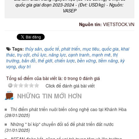
quốc gia giai đoạn 2023-2024 - (Đvt: USD/kg) - Nguồn:
VASEP
Nguồn tin:
VIETSTOCK.VN
Tags:
thủy sản
,
quốc tế
,
phát triển
,
mục tiêu
,
quốc gia
,
khai
thác
,
trụ cột
,
chủ lực
,
năng lực
,
cạnh tranh
,
mạnh mẽ
,
thị
trường
,
bản đồ
,
thế giới
,
chiến lược
,
bền vững
,
tiềm năng
,
kỳ
vọng
,
duy trì
Tổng số điểm của bài viết là: 0 trong 0 đánh giá
Click để đánh giá bài viết
NHỮNG TIN MỚI HƠN
Thí điểm phát triển nuôi biển công nghệ cao tại Khánh Hòa
(28/01/2025)
Những " bí kíp" chuyển đổi số để phát triển đất nước
(31/01/2025)
ASEAN đoàn kết, củng cố vai trò trung tâm và lập trường