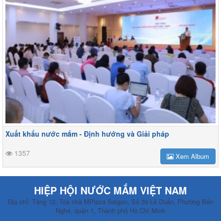
Xuất khẩu nước mắm - Định hướng và Giải pháp
1357
Xem Album
HIỆP HỘI NƯỚC MẮM VIỆT NAM
Địa chỉ: Tầng 12, Toà nhà MPlaza Saigon, Số 39 Lê Duẩn, Phường Bến
Nghé, quận 1, Thành phố Hồ Chí Minh