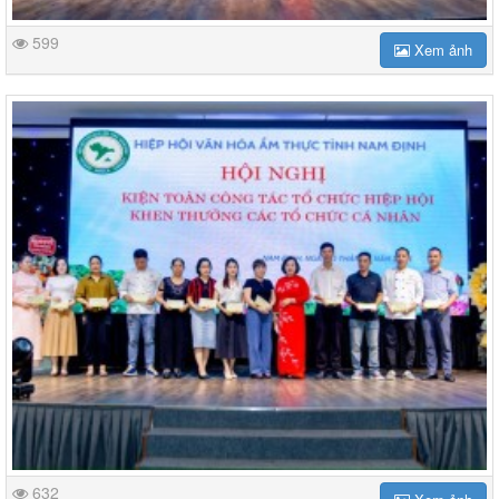
599
Xem ảnh
632