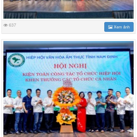
637
Xem ảnh