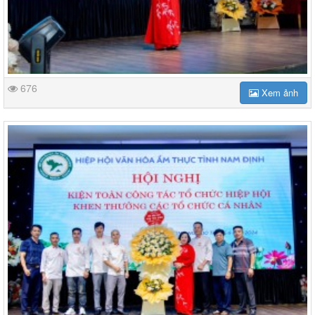
676
Xem ảnh