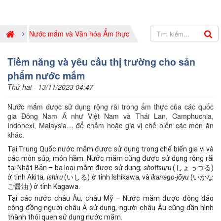
Nước mắm và Văn hóa Ẩm thực
Tiềm năng và yêu cầu thị trường cho sản
phẩm nước mắm
Thứ hai - 13/11/2023 04:47
Nước mắm được sử dụng rộng rãi trong ẩm thực của các quốc
gia Đông Nam Á như Việt Nam và Thái Lan, Camphuchia,
Indonexi, Malaysia… để chấm hoặc gia vị chế biến các món ăn
khác.
Tại Trung Quốc nước mắm được sử dụng trong chế biến gia vị và
các món súp, món hầm. Nước mắm cũng được sử dụng rộng rãi
tại Nhật Bản – ba loại mắm được sử dụng;
shottsuru
(しょっつる)
ở tỉnh Akita,
ishiru
(いしる) ở tỉnh Ishikawa, và
ikanago-jōyu
(いかな
ご醤油 ) ở tỉnh Kagawa.
Tại các nước châu Âu, châu Mỹ – Nước mắm được đông đảo
cộng đồng người châu Á sử dụng, người châu Âu cũng dần hình
thành thói quen sử dụng nước mắm.