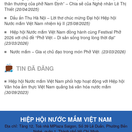
thân thương của phở Nam Định” – Chia sẻ của Nghệ nhân Lê Thị
Thiết
(20/04/2025)
Dấu ấn Thu Hà Nội – Lời thơ chúc mừng Đại hội Hiệp hội
Nước mắm Việt Nam nhiệm kỳ II
(25/08/2025)
Hiệp hội Nước mắm Việt Nam đồng hành cùng Festival Phở
2026 với chủ đề “Phở Việt – Di sản sống trong lòng thời đại”
(23/03/2026)
Nước mắm – Gia vị chủ đạo trong món Phở Việt
(23/03/2026)
TIN ĐÃ ĐĂNG
Hiệp hội Nước mắm Việt Nam phối hợp hoạt động với Hiệp hội
Văn hóa ẩm thực Việt Nam quảng bá văn hóa nước mắm
(30/09/2023)
HIỆP HỘI NƯỚC MẮM VIỆT NAM
Địa chỉ: Tầng 12, Toà nhà MPlaza Saigon, Số 39 Lê Duẩn, Phường Bến
Nghé, quận 1, Thành phố Hồ Chí Minh