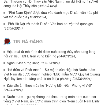
Ban Thường vụ Hội Thuỷ sản Việt Nam tham dự Hội nghị sơ kết
công tác Hội Thủy sản
(30/07/2024)
"Phở Nam Định" được đưa vào danh mục Di sản văn hóa phi
vật thể quốc gia
(12/08/2024)
Phở Hà Nội trở thành Di sản Văn hoá phi vật thể quốc gia
(13/08/2024)
TIN ĐÃ ĐĂNG
Hiệu quả từ mô hình thí điểm nuôi trồng thủy sản bằng lồng
nổi vật liệu HDPE trên vùng biển hở
(04/07/2024)
Nghêu việt bừng sáng
(03/07/2024)
‘’Kế thừa và Phát triển’’ – Sứ mệnh của Hiệp hội Nước mắm
Việt Nam đã được doanh nghiệp Nước mắm Mười Quý tại Quảng
Ngãi lấy làm nền tảng phát triển ở địa phương
(26/06/2024)
Đặc sắc ẩm thực mùa hè “Hương biển Đà - Phong vị Việt”
(21/06/2024)
Nước mắm – gia vị không thể thiếu trong món nem cuốn nổi
tiếng ở Việt Nam, ấn tượng màn trình diễn “Nem cuốn Nam Định”