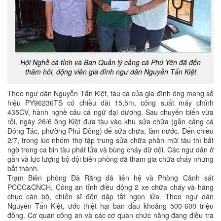
Hội Nghề cá tỉnh và Ban Quản lý cảng cá Phú Yên đã đến
thăm hỏi, động viên gia đình ngư dân Nguyễn Tấn Kiệt
Theo ngư dân Nguyễn Tấn Kiệt, tàu cá của gia đình ông mang số
hiệu PY96236TS có chiều dài 15,5m, công suất máy chính
435CV, hành nghề câu cá ngừ đại dương. Sau chuyến biển vừa
rồi, ngày 26/6 ông Kiệt đưa tàu vào khu sửa chữa (gần cảng cá
Đông Tác, phường Phú Đông) để sửa chữa, làm nước. Đến chiều
2/7, trong lúc nhóm thợ tập trung sửa chữa phần mũi tàu thì bất
ngờ trong ca bin tàu phát lửa và bùng cháy dữ dội. Các ngư dân ở
gần và lực lượng bộ đội biên phòng đã tham gia chữa cháy nhưng
bất thành.
Trạm Biên phòng Đà Rằng đã liên hệ và Phòng Cảnh sát
PCCC&CNCH, Công an tỉnh điều động 2 xe chữa cháy và hàng
chục cán bộ, chiến sĩ đến dập tắt ngọn lửa. Theo ngư dân
Nguyễn Tấn Kiệt, ước thiệt hại ban đầu khoảng 500-600 triệu
đồng. Cơ quan công an và các cơ quan chức năng đang điều tra