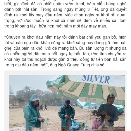
biết, gia đình đã có nhiều năm vươn khơi, bám biển bằng nghề
đánh bắt hải sản. Trong sáng ngày mùng 3 Tết, ông đã quyết
định ra khơi lấy may đầu năm, việc chọn ngày ra khơi rất quan
trọng, với ước muốn ra khơi cả năm sẽ đem về nhiều cá, tôm
trong khoang tày, hứa hẹn một năm mới đầy may mắn.
“Chuyến ra khơi đầu năm này tôi đánh bắt chủ yếu gần bờ, hiện
tôi và các ngư dân khác cũng ra khơi sáng này đang gỡ tôm, cá,
ghẹ, của biển ra khỏi lưới để mang bán. Dù sản lượng ít nhưng đã
có nhiều người dân mua hết ngay tại bến tàu, ước tính chuyến ra
khơi này tôi thu hoạch được gần 2 triệu đồng từ tiền bán hải sản
trong dịp đầu năm mới”, ông Ngô Quang Tùng chia sẻ.