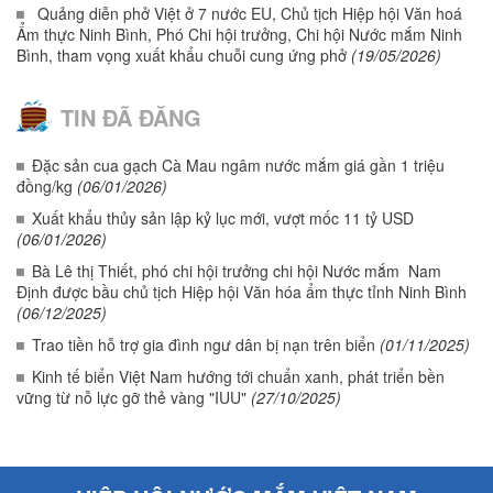
Quảng diễn phở Việt ở 7 nước EU, Chủ tịch Hiệp hội Văn hoá
Ẩm thực Ninh Bình, Phó Chi hội trưởng, Chi hội Nước mắm Ninh
Bình, tham vọng xuất khẩu chuỗi cung ứng phở
(19/05/2026)
TIN ĐÃ ĐĂNG
Đặc sản cua gạch Cà Mau ngâm nước mắm giá gần 1 triệu
đồng/kg
(06/01/2026)
Xuất khẩu thủy sản lập kỷ lục mới, vượt mốc 11 tỷ USD
(06/01/2026)
Bà Lê thị Thiết, phó chi hội trưởng chi hội Nước mắm Nam
Định được bầu chủ tịch Hiệp hội Văn hóa ẩm thực tỉnh Ninh Bình
(06/12/2025)
Trao tiền hỗ trợ gia đình ngư dân bị nạn trên biển
(01/11/2025)
Kinh tế biển Việt Nam hướng tới chuẩn xanh, phát triển bền
vững từ nỗ lực gỡ thẻ vàng "IUU"
(27/10/2025)