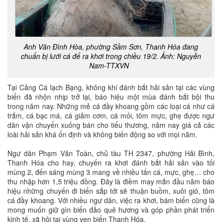
Anh Văn Đình Hòa, phường Sầm Sơn, Thanh Hóa đang
chuẩn bị lưới cá để ra khơi trong chiều 19/2
. Ảnh: Nguyễn
Nam-TTXVN
Tại Cảng Cá lạch Bạng, không khí đánh bắt hải sản tại các vùng
biển đã nhộn nhịp trở lại, báo hiệu một mùa đánh bắt bội thu
trong năm nay. Những mẻ cá đầy khoang gồm các loại cá như cá
trắm, cá bạc má, cá giảm cơm, cá mối, tôm mực, ghẹ được ngư
dân vận chuyển xuống bán cho tiểu thương, năm nay giá cả các
loài hải sản khá ổn định và không biến động so với mọi năm.
Ngư dân Phạm Văn Toàn, chủ tàu TH 2347, phường Hải Bình,
Thanh Hóa cho hay, chuyến ra khơi đánh bắt hải sản vào tối
mùng 2, đến sáng mùng 3 mang về nhiều tấn cá, mực, ghẹ… cho
thu nhập hơn 1,5 triệu đồng. Đây là điềm may mắn đầu năm báo
hiệu những chuyến đi biển sắp tới sẽ thuận buồm, xuôi gió, tôm
cá đầy khoang. Với nhiều ngư dân, việc ra khơi, bám biển cũng là
mong muốn giữ gìn biển đảo quê hương và góp phần phát triển
kinh tế, xã hội tại vùng ven biển Thanh Hóa.