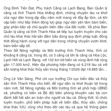
Ông Đinh Tiến Đạt, Phụ trách Cảng cá Lạch Bạng, Ban Quản lý
cảng cá tỉnh Thanh Hóa khẳng định, những chuyến tàu ra khơi
của ngư dân trong dịp đầu năm mới mang về đầy ắp tôm, cá khi
cập bến như tiếp thêm động lực giúp ngư dân yên tâm bám biển,
góp phần bảo vệ chủ quyền biển đảo của đất nước. Về phía Ban
Quản lý cảng cá tỉnh Thanh Hóa sẽ tiếp tục tuyên truyền cho các
chủ tàu khai thác hải sản đảm bảo đúng quy định pháp luật, đồng
thời đồng hành cùng với ngư dân trong những chuyến vươn khơi,
bám biển sắp tới.
Theo Sở Nông nghiệp và Môi trường tỉnh Thanh Hóa, tỉnh có
khoảng 8 cảng cá; trong đó, có 3 cảng cá lớn là cảng cá Hòa Lộc,
Lạch Hới và Lạch Bạng, với 102 km bờ biển và vùng lãnh hải rộng
gần 17.000 km2. Hiện địa phương hiện đang có 6.218 tàu cá với
sản lượng khai thác thủy sản trong tháng 1/2026 đạt 19.885 tấn…
Ông Lê Văn Sáng, Phó chi cục trưởng Chi cục biển đảo và thủy
sản tỉnh Thanh Hóa cho biết, để ngư dân ra khơi thuận lợi trong
năm mới, Sở Nông nghiệp và Môi trường tỉnh sẽ phối hợp UBND
xã, phường có biển và Bộ đội biên phòng khuyến cáo bà con
đánh bắt hải sản an toàn cho người và tàu cá. Đồng thời, tổ chức
tuyên truyền, phổ biến pháp luật về biển đảo, thủy sản, chống
khai thác IUU, cũng như theo dõi các tàu cá qua hệ thống giám