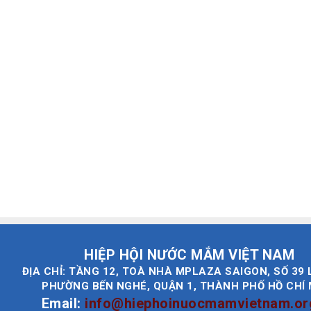
HIỆP HỘI NƯỚC MẮM VIỆT NAM
ĐỊA CHỈ: TẦNG 12, TOÀ NHÀ MPLAZA SAIGON, SỐ 39 
PHƯỜNG BẾN NGHÉ, QUẬN 1, THÀNH PHỐ HỒ CHÍ
Email:
info@hiephoinuocmamvietnam.or