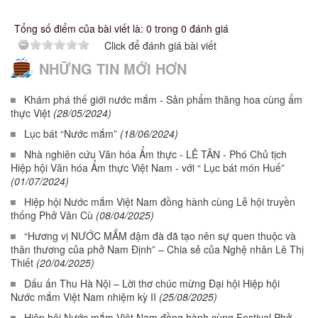
Tổng số điểm của bài viết là: 0 trong 0 đánh giá
Click để đánh giá bài viết
NHỮNG TIN MỚI HƠN
Khám phá thế giới nước mắm - Sản phẩm thăng hoa cùng ẩm
thực Việt
(28/05/2024)
Lục bát “Nước mắm”
(18/06/2024)
Nhà nghiên cứu Văn hóa Ẩm thực - LÊ TÂN - Phó Chủ tịch
Hiệp hội Văn hóa Ẩm thực Việt Nam - với “ Lục bát món Huế”
(01/07/2024)
Hiệp hội Nước mắm Việt Nam đồng hành cùng Lễ hội truyền
thống Phở Vân Cù
(08/04/2025)
“Hương vị NƯỚC MẮM đậm đà đã tạo nên sự quen thuộc và
thân thương của phở Nam Định” – Chia sẻ của Nghệ nhân Lê Thị
Thiết
(20/04/2025)
Dấu ấn Thu Hà Nội – Lời thơ chúc mừng Đại hội Hiệp hội
Nước mắm Việt Nam nhiệm kỳ II
(25/08/2025)
Hiệp hội Nước mắm Việt Nam đồng hành cùng Festival Phở