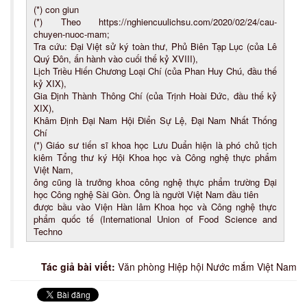
(*) con giun
(*) Theo https://nghiencuulichsu.com/2020/02/24/cau-
chuyen-nuoc-mam;
Tra cứu: Đại Việt sử ký toàn thư, Phủ Biên Tạp Lục (của Lê
Quý Đôn, ấn hành vào cuối thế kỷ XVIII),
Lịch Triều Hiến Chương Loại Chí (của Phan Huy Chú, đầu thế
kỷ XIX),
Gia Định Thành Thông Chí (của Trịnh Hoài Đức, đầu thế kỷ
XIX),
Khâm Định Đại Nam Hội Điển Sự Lệ, Đại Nam Nhất Thống
Chí
(*) Giáo sư tiến sĩ khoa học Lưu Duẩn hiện là phó chủ tịch
kiêm Tổng thư ký Hội Khoa học và Công nghệ thực phẩm
Việt Nam,
ông cũng là trưởng khoa công nghệ thực phẩm trường Đại
học Công nghệ Sài Gòn. Ông là người Việt Nam đầu tiên
được bầu vào Viện Hàn lâm Khoa học và Công nghệ thực
phẩm quốc tế (International Union of Food Science and
Techno
Tác giả bài viết:
Văn phòng Hiệp hội Nước mắm Việt Nam