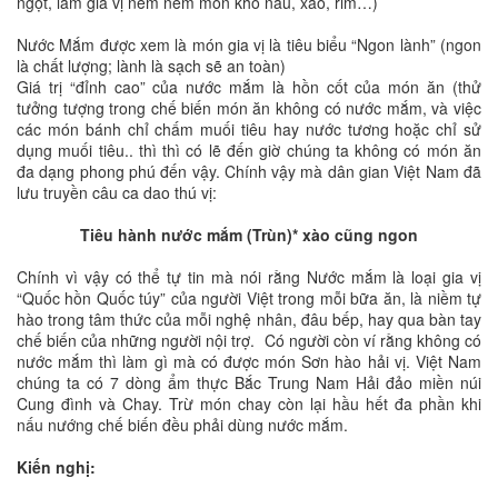
ngọt, làm gia vị nêm nếm món kho nấu, xào, rim…)
Nước Mắm được xem là món gia vị là tiêu biểu “Ngon lành” (ngon
là chất lượng; lành là sạch sẽ an toàn)
Giá trị “đỉnh cao” của nước mắm là hồn cốt của món ăn (thử
tưởng tượng trong chế biến món ăn không có nước mắm, và việc
các món bánh chỉ chấm muối tiêu hay nước tương hoặc chỉ sử
dụng muối tiêu.. thì thì có lẽ đến giờ chúng ta không có món ăn
đa dạng phong phú đến vậy. Chính vậy mà dân gian Việt Nam đã
lưu truyền câu ca dao thú vị:
Tiêu hành nước mắm (Trùn)* xào cũng ngon
Chính vì vậy có thể tự tin mà nói rằng Nước mắm là loại gia vị
“Quốc hồn Quốc túy” của người Việt trong mỗi bữa ăn, là niềm tự
hào trong tâm thức của mỗi nghệ nhân, đâu bếp, hay qua bàn tay
chế biến của những người nội trợ. Có người còn ví rằng không có
nước mắm thì làm gì mà có được món Sơn hào hải vị. Việt Nam
chúng ta có 7 dòng ẩm thực Bắc Trung Nam Hải đảo miền núi
Cung đình và Chay. Trừ món chay còn lại hầu hết đa phần khi
nấu nướng chế biến đều phải dùng nước mắm.
Kiến nghị: