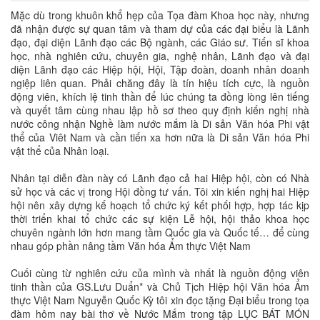
Mặc dù trong khuôn khổ hẹp của Tọa đàm Khoa học này, nhưng
đã nhận được sự quan tâm và tham dự của các đại biểu là Lãnh
đạo, đại diện Lãnh đạo các Bộ ngành, các Giáo sư. Tiến sĩ khoa
học, nhà nghiên cứu, chuyên gia, nghệ nhân, Lãnh đạo và đại
diện Lãnh đạo các Hiệp hội, Hội, Tập đoàn, doanh nhân doanh
ngiệp liên quan. Phải chăng đây là tín hiệu tích cực, là nguồn
động viên, khích lệ tinh thần để lúc chúng ta đồng lòng lên tiếng
và quyết tâm cùng nhau lập hồ sơ theo quy định kiến nghị nhà
nước công nhận Nghề làm nước mắm là Di sản Văn hóa Phi vật
thể của Viêt Nam và cần tiến xa hơn nữa là Di sản Văn hóa Phi
vật thể của Nhân loại.
Nhân tại diễn đàn này có Lãnh đạo cả hai Hiệp hội, còn có Nhà
sử học và các vị trong Hội đồng tư vấn. Tôi xin kiến nghị hai Hiệp
hội nên xây dựng kế hoạch tổ chức ký kết phối hợp, hợp tác kịp
thời triển khai tổ chức các sự kiện Lễ hội, hội thảo khoa học
chuyên ngành lớn hơn mang tầm Quốc gia và Quốc tế… để cùng
nhau góp phần nâng tầm Văn hóa Ẩm thực Việt Nam
Cuối cùng từ nghiên cứu của mình và nhất là nguồn động viên
tinh thần của GS.Lưu Duẩn* và Chủ Tịch Hiệp hội Văn hóa Ẩm
thực Việt Nam Nguyễn Quốc Kỳ tôi xin đọc tặng Đại biểu trong tọa
đàm hôm nay bài thơ về Nước Mắm trong tập LỤC BÁT MÓN