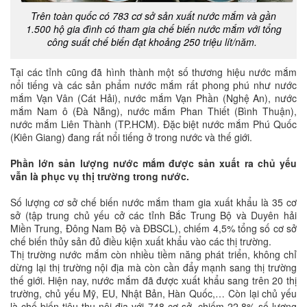
Trên toàn quốc có 783 cơ sở sản xuất nước mắm và gần
1.500 hộ gia đình có tham gia chế biến nước mắm với tổng
công suất chế biến đạt khoảng 250 triệu lít/năm.
Tại các tỉnh cũng đã hình thành một số thương hiệu nước mắm
nổi tiếng và các sản phẩm nước mắm rất phong phú như nước
mắm Vạn Vân (Cát Hải), nước mắm Vạn Phần (Nghệ An), nước
mắm Nam ô (Đà Nẵng), nước mắm Phan Thiết (Bình Thuận),
nước mắm Liên Thành (TP.HCM). Đặc biệt nước mắm Phú Quốc
(Kiên Giang) đang rất nổi tiếng ở trong nước và thế giới.
Phần lớn sản lượng nước mắm được sản xuất ra chủ yếu
vẫn là phục vụ thị trường trong nước.
Số lượng cơ sở chế biến nước mắm tham gia xuất khẩu là 35 cơ
sở (tập trung chủ yếu cở các tỉnh Bắc Trung Bộ và Duyên hải
Miền Trung, Đông Nam Bộ và ĐBSCL), chiếm 4,5% tổng số cơ sở
chế biến thủy sản đủ điều kiện xuất khẩu vào các thị trường.
Thị trường nước mắm còn nhiều tiềm năng phát triển, không chỉ
dừng lại thị trường nội địa mà còn cần đẩy mạnh sang thị trường
thế giới. Hiện nay, nước mắm đã được xuất khẩu sang trên 20 thị
trường, chủ yếu Mỹ, EU, Nhật Bản, Hàn Quốc,… Còn lại chủ yếu
là chế biến tiêu thụ nội địa với 748 cơ sở, chiếm 22,8% số lượng