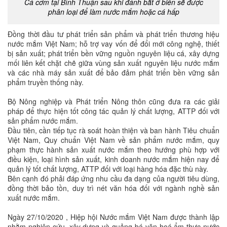
Cá cơm tại Bình Thuận sau khi đánh bắt ở biển sẽ được
phân loại để làm nước mắm hoặc cá hấp
Đồng thời đầu tư phát triển sản phẩm và phát triển thương hiệu
nước mắm Việt Nam; hỗ trợ vay vốn để đổi mới công nghệ, thiết
bị sản xuất; phát triển bền vững nguồn nguyên liệu cá, xây dựng
mối liên kết chặt chẽ giữa vùng sản xuất nguyên liệu nước mắm
và các nhà máy sản xuất để bảo đảm phát triển bền vững sản
phẩm truyền thống này.
Bộ Nông nghiệp và Phát triển Nông thôn cũng đưa ra các giải
pháp để thực hiện tốt công tác quản lý chất lượng, ATTP đối với
sản phẩm nước mắm.
Đầu tiên, cần tiếp tục rà soát hoàn thiện và ban hành Tiêu chuẩn
Việt Nam, Quy chuẩn Việt Nam về sản phẩm nước mắm, quy
phạm thực hành sản xuất nước mắm theo hướng phù hợp với
điều kiện, loại hình sản xuất, kinh doanh nước mắm hiện nay để
quản lý tốt chất lượng, ATTP đối với loại hàng hóa đặc thù này.
Bên cạnh đó phải đáp ứng nhu cầu đa dạng của người tiêu dùng,
đồng thời bảo tồn, duy trì nét văn hóa đối với ngành nghề sản
xuất nước mắm.
Ngày 27/10/2020 , Hiệp hội Nước mắm Việt Nam được thành lập
nhằm nghiên cứu, xây dựng và quảng bá văn hoá ẩm thực nước