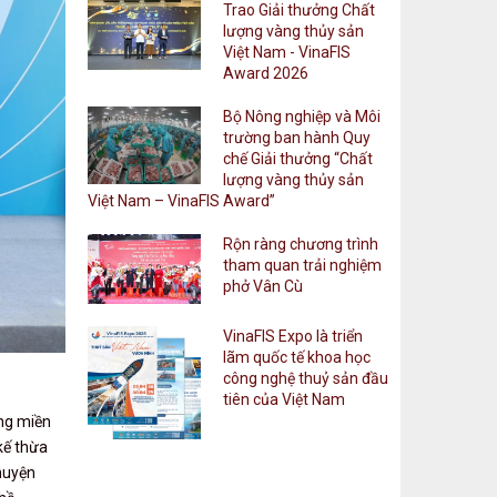
Trao Giải thưởng Chất
lượt xem: 163 | lượt tải:118
lượng vàng thủy sản
Việt Nam - VinaFIS
85/QĐ-NMVN
Award 2026
Quyết định về việc ban hành Quy chế giải
quyết đơn, thư kiến nghị, phản ánh,
Bộ Nông nghiệp và Môi
tranh chấp, khiếu nại và tố cáo của Hiệp
trường ban hành Quy
hội Nước mắm Việt Nam
chế Giải thưởng “Chất
lượt xem: 160 | lượt tải:107
lượng vàng thủy sản
Việt Nam – VinaFIS Award”
86/QĐ-NMVN
Quyết định về việc ban hành Quy chế
Rộn ràng chương trình
quản lý hội viên của Hiệp hội Nước mắm
tham quan trải nghiệm
Việt Nam
phở Vân Cù
lượt xem: 156 | lượt tải:131
81/QĐ-NMVN
VinaFIS Expo là triển
lãm quốc tế khoa học
Quyết định về việc ban hành Quy chế tổ
công nghệ thuỷ sản đầu
chức và hoạt động Ban Chấp hành, Ban
tiên của Việt Nam
Thường vụ và Ban Kiểm tra của Hiệp hội
ùng miền
Nước mắm Việt Nam
kế thừa
lượt xem: 144 | lượt tải:116
 huyện