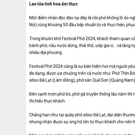
Lan tỏa tinh hoa ẩm thực
Một điểm nhấn độc đáo tại đây là nồi phở khổng lồ do 
Nội) cùng khoảng 50 đầu bếp chuẩn bị và thực hiện, phục
Trong khuôn khổ Festival Phở 2024, khách tham quan còn
bánh phở, nấu nước dùng, thái thịt, ướp gia vị... và lắn
nhiều địa phương.
Festival Phở 2024 cũng là sự kiện hiếm hoi mà người yêu
đa dạng, được ưa chuộng trên cả nước như: Phở Thìn Bờ
atiso Đà Lạt (Lâm Đồng), phở sắn Quế Sơn (Quảng Nam),
Bên cạnh món phở bò, phở gà truyền thống lâu năm thì m
thị hiếu thực khách.
Chẳng hạn như tại quầy phở atiso Đà Lạt, đại diện thương
nhưng nhận được sự ủng hộ lớn từ thực khách cho nên hế