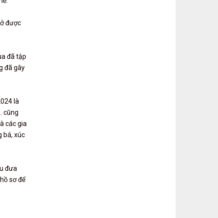
hề.
hở được
ua đã tập
g đã gây
2024 là
.. cũng
à các gia
 bá, xúc
êu đưa
 hồ sơ để