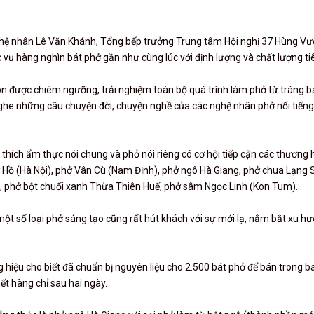
nghệ nhân Lê Văn Khánh, Tổng bếp trưởng Trung tâm Hội nghị 37 Hùng V
 vụ hàng nghìn bát phở gần như cùng lúc với định lượng và chất lượng ti
 được chiêm ngưỡng, trải nghiệm toàn bộ quá trình làm phở từ tráng bá
g nghe những câu chuyện đời, chuyện nghề của các nghệ nhân phở nổi tiếng
 thích ẩm thực nói chung và phở nói riêng có cơ hội tiếp cận các thương 
 Hồ (Hà Nội), phở Vân Cù (Nam Định), phở ngô Hà Giang, phở chua Lạng 
 phở bột chuối xanh Thừa Thiên Huế, phở sâm Ngọc Linh (Kon Tum)...
ột số loại phở sáng tạo cũng rất hút khách với sự mới lạ, nắm bắt xu h
 hiệu cho biết đã chuẩn bị nguyên liệu cho 2.500 bát phở để bán trong b
t hàng chỉ sau hai ngày.