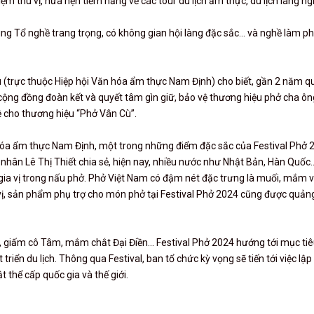
m thú vị, hứa hẹn tiềm năng về các tour du lịch ẩm thực, du lịch làng ng
ng Tổ nghề trang trọng, có không gian hội làng đặc sắc... và nghề làm p
ù (trực thuộc Hiệp hội Văn hóa ẩm thực Nam Định) cho biết, gần 2 năm q
ộng đồng đoàn kết và quyết tâm gìn giữ, bảo vệ thương hiệu phở cha ôn
uệ cho thương hiệu “Phở Vân Cù”.
 hóa ẩm thực Nam Định, một trong những điểm đặc sắc của Festival Phở 
 nhân Lê Thị Thiết chia sẻ, hiện nay, nhiều nước như Nhật Bản, Hàn Quốc.
ia vị trong nấu phở. Phở Việt Nam có đậm nét đặc trưng là muối, mắm v
vị, sản phẩm phụ trợ cho món phở tại Festival Phở 2024 cũng được quảng
 giấm cô Tâm, mắm chắt Đại Điền... Festival Phở 2024 hướng tới mục ti
triển du lịch. Thông qua Festival, ban tổ chức kỳ vọng sẽ tiến tới việc lập
 thể cấp quốc gia và thế giới.