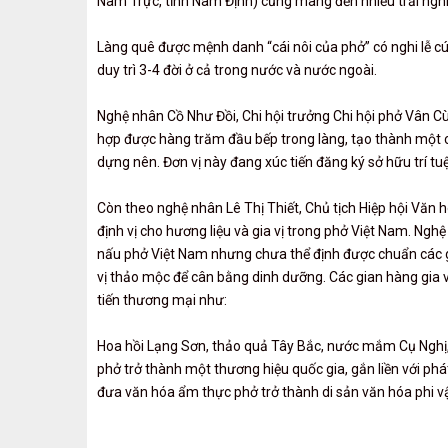
Nam Trực, tỉnh Nam Định) cũng mang đến nhiều trải nghiệ
Làng quê được mệnh danh “cái nôi của phở” có nghi lễ cú
duy trì 3-4 đời ở cả trong nước và nước ngoài.
Nghệ nhân Cồ Như Đồi, Chi hội trưởng Chi hội phở Vân C
hợp được hàng trăm đầu bếp trong làng, tạo thành một c
dựng nên. Đơn vị này đang xúc tiến đăng ký sở hữu trí t
Còn theo nghệ nhân Lê Thị Thiết, Chủ tịch Hiệp hội Văn
định vị cho hương liệu và gia vị trong phở Việt Nam. Nghệ
nấu phở Việt Nam nhưng chưa thể định được chuẩn các g
vị thảo mộc để cân bằng dinh dưỡng. Các gian hàng gia 
tiến thương mại như:
Hoa hồi Lạng Sơn, thảo quả Tây Bắc, nước mắm Cụ Nghị,
phở trở thành một thương hiệu quốc gia, gắn liền với phát 
đưa văn hóa ẩm thực phở trở thành di sản văn hóa phi vật