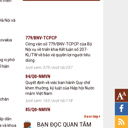
món mèn
779/BNV-TCPCP
Hà Nội và
Công văn số 779/BNV-TCPCP của Bộ
Nội vụ về triển khai Kết luận số 207-
KL/TW về bảo vệ quyền lợi người tiêu
dùng
lovakia
lượt xem: 379 | lượt tải:257
84/QĐ-NMVN
Quyết định về việc ban hành Quy chế
ng vị phở
khen thưởng, kỷ luật của Hiệp hội Nước
ể hiện
mắm Việt Nam
lượt xem: 163 | lượt tải:118
85/QĐ-NMVN
Quyết định về việc ban hành Quy chế giải
quyết đơn, thư kiến nghị, phản ánh,
u chân
tranh chấp, khiếu nại và tố cáo của Hiệp
hội Nước mắm Việt Nam
lượt xem: 160 | lượt tải:107
Xem tiếp
hấp dẫn
BẠN ĐỌC QUAN TÂM
86/QĐ-NMVN
óa và khoa