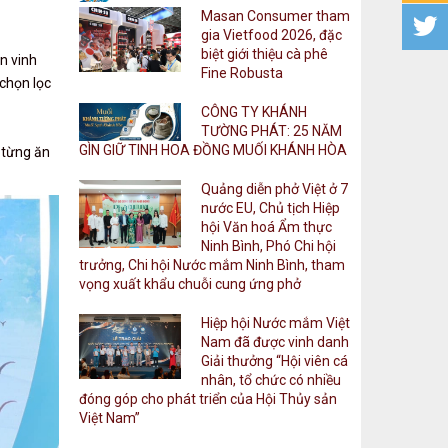
Quyết định về việc ban hành Quy chế
Masan Consumer tham
quản lý hội viên của Hiệp hội Nước mắm
gia Vietfood 2026, đặc
Việt Nam
biệt giới thiệu cà phê
n vinh
Fine Robusta
lượt xem: 156 | lượt tải:131
 chọn lọc
81/QĐ-NMVN
CÔNG TY KHÁNH
Quyết định về việc ban hành Quy chế tổ
TƯỜNG PHÁT: 25 NĂM
chức và hoạt động Ban Chấp hành, Ban
GÌN GIỮ TINH HOA ĐỒNG MUỐI KHÁNH HÒA
i từng ăn
Thường vụ và Ban Kiểm tra của Hiệp hội
Nước mắm Việt Nam
Quảng diễn phở Việt ở 7
nước EU, Chủ tịch Hiệp
lượt xem: 144 | lượt tải:116
hội Văn hoá Ẩm thực
Ninh Bình, Phó Chi hội
779/BNV-TCPCP
trưởng, Chi hội Nước mắm Ninh Bình, tham
Công văn số 779/BNV-TCPCP của Bộ
vọng xuất khẩu chuỗi cung ứng phở
Nội vụ về triển khai Kết luận số 207-
KL/TW về bảo vệ quyền lợi người tiêu
Hiệp hội Nước mắm Việt
dùng
Nam đã được vinh danh
lượt xem: 379 | lượt tải:257
Giải thưởng “Hội viên cá
nhân, tổ chức có nhiều
84/QĐ-NMVN
đóng góp cho phát triển của Hội Thủy sản
Quyết định về việc ban hành Quy chế
Việt Nam”
khen thưởng, kỷ luật của Hiệp hội Nước
mắm Việt Nam