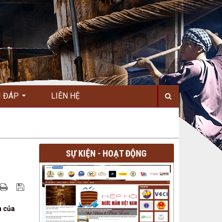
I ĐÁP
LIÊN HỆ
SỰ KIỆN - HOẠT ĐỘNG
n của