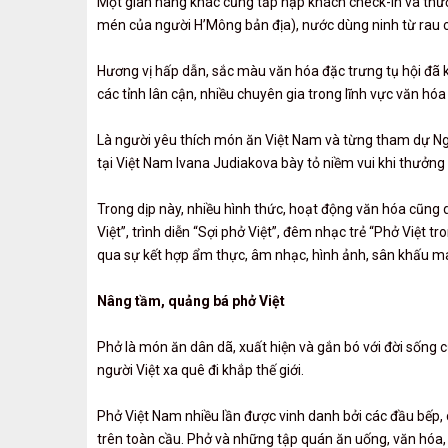
Một gian hàng khác cũng tấp nập khách check-in và thư
mén của người H’Mông bản địa), nước dùng ninh từ rau 
Hương vị hấp dẫn, sắc màu văn hóa đặc trưng tụ hội đã 
các tỉnh lân cận, nhiều chuyên gia trong lĩnh vực văn hó
Là người yêu thích món ăn Việt Nam và từng tham dự Ng
tại Việt Nam Ivana Judiakova bày tỏ niềm vui khi thưởng
Trong dịp này, nhiều hình thức, hoạt động văn hóa cũng d
Việt”, trình diễn “Sợi phở Việt”, đêm nhạc trẻ “Phở Việt t
qua sự kết hợp ẩm thực, âm nhạc, hình ảnh, sân khấu ma
Nâng tầm, quảng bá phở Việt
Phở là món ăn dân dã, xuất hiện và gắn bó với đời sống củ
người Việt xa quê đi khắp thế giới.
Phở Việt Nam nhiều lần được vinh danh bởi các đầu bếp, 
trên toàn cầu. Phở và những tập quán ăn uống, văn hóa, xã 