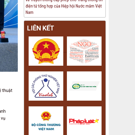
điện tử tổng hợp của Hiệp hội Nước mắm Việt
Nam
LIÊN KẾT
....
ỹ thuật
anh
 vụ