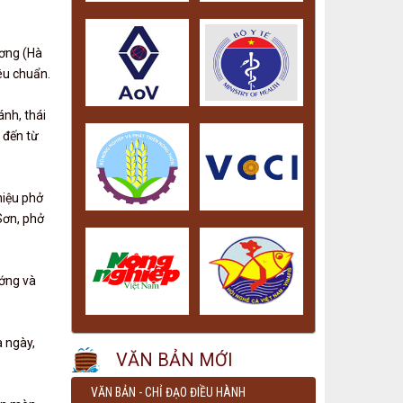
ương (Hà
êu chuẩn.
nh, thái
 đến từ
hiệu phở
Sơn, phở
ướng và
a ngày,
VĂN BẢN MỚI
VĂN BẢN - CHỈ ĐẠO ĐIỀU HÀNH