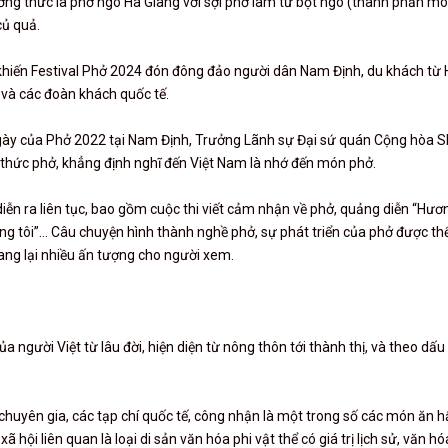
ởng thức là phở ngô Hà Giang với sợi phở làm từ bột ngô (thành phần 
củ quả.
khiến Festival Phở 2024 đón đông đảo người dân Nam Định, du khách từ 
a và các đoàn khách quốc tế.
ày của Phở 2022 tại Nam Định, Trưởng Lãnh sự Đại sứ quán Cộng hòa S
 thức phở, khẳng định nghĩ đến Việt Nam là nhớ đến món phở.
iễn ra liên tục, bao gồm cuộc thi viết cảm nhận về phở, quảng diễn “Hươ
rong tôi”... Câu chuyện hình thành nghề phở, sự phát triển của phở được th
ng lại nhiều ấn tượng cho người xem.
a người Việt từ lâu đời, hiện diện từ nông thôn tới thành thị, và theo dấ
chuyên gia, các tạp chí quốc tế, công nhận là một trong số các món ăn 
hội liên quan là loại di sản văn hóa phi vật thể có giá trị lịch sử, văn h