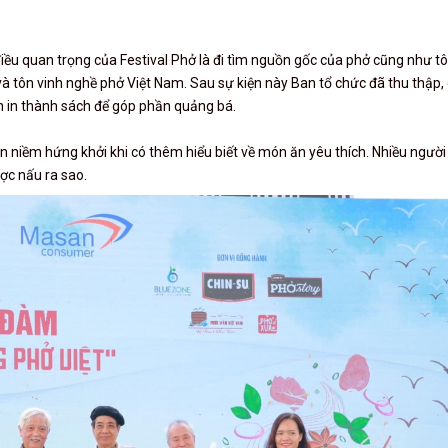
ều quan trọng của Festival Phở là đi tìm nguồn gốc của phở cũng như tô
 và tôn vinh nghề phở Việt Nam. Sau sự kiện này Ban tổ chức đã thu thập,
ớm in thành sách để góp phần quảng bá.
ện niềm hứng khởi khi có thêm hiểu biết về món ăn yêu thích. Nhiều ngườ
ợc nấu ra sao.