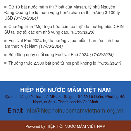
Cứ 10 bát nước mắm thì 7 bát của Masan, tỷ phú Nguyễn
Đăng Quang hé lộ tham vọng bước chân ra thị trường 3.100 tỷ
USD
(31/03/2024)
Chương trình “Một triệu bữa cơm có thịt” do thương hiệu CHIN-
SU tài trợ tới các em nhỏ vùng cao.
(05/09/2023)
Festival Phở 2024 hội tụ hương vị ba miền- Lan tỏa tinh hoa
ẩm thực Việt Nam
(17/03/2024)
Sôi động ngày cuối cùng Festival Phở 2024
(17/03/2024)
Thưởng thức 2.500 bát phở từ nồi phở khổng lồ
(16/03/2024)
HIỆP HỘI NƯỚC MẮM VIỆT NAM
Địa chỉ: Tầng 12, Toà nhà MPlaza Saigon, Số 39 Lê Duẩn, Phường Bến
Nghé, quận 1, Thành phố Hồ Chí Minh
Email:
info@hiephoinuocmamvietnam.org.vn
Powered by
HIỆP HỘI NƯỚC MẮM VIỆT NAM