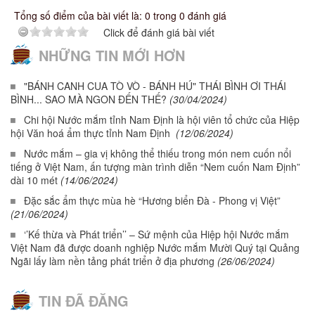
Tổng số điểm của bài viết là: 0 trong 0 đánh giá
Click để đánh giá bài viết
NHỮNG TIN MỚI HƠN
"BÁNH CANH CUA TÒ VÒ - BÁNH HÚ" THÁI BÌNH ƠI THÁI
BÌNH... SAO MÀ NGON ĐẾN THẾ?
(30/04/2024)
Chi hội Nước mắm tỉnh Nam Định là hội viên tổ chức của Hiệp
hội Văn hoá ẩm thực tỉnh Nam Định
(12/06/2024)
Nước mắm – gia vị không thể thiếu trong món nem cuốn nổi
tiếng ở Việt Nam, ấn tượng màn trình diễn “Nem cuốn Nam Định”
dài 10 mét
(14/06/2024)
Đặc sắc ẩm thực mùa hè “Hương biển Đà - Phong vị Việt”
(21/06/2024)
‘’Kế thừa và Phát triển’’ – Sứ mệnh của Hiệp hội Nước mắm
Việt Nam đã được doanh nghiệp Nước mắm Mười Quý tại Quảng
Ngãi lấy làm nền tảng phát triển ở địa phương
(26/06/2024)
TIN ĐÃ ĐĂNG